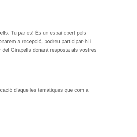
ells. Tu parles! És un espai obert pels
onarem a recepció, podreu participar-hi i
r del Girapells donarà resposta als vostres
ndicació d'aquelles temàtiques que com a