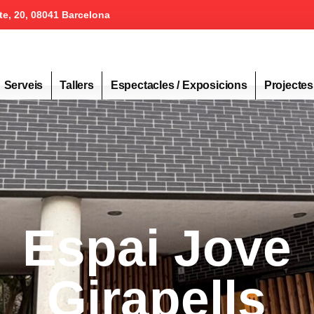
te, 20, 08041 Barcelona
Serveis
Tallers
Espectacles / Exposicions
Projectes
Espai Jove
Girapells