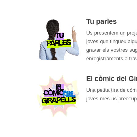
Tu parles
Us presentem un projec
joves que tingueu algu
gravar els vostres sug
enregistraments a trav
El còmic del Gi
Una petita tira de còm
joves mes us preocup