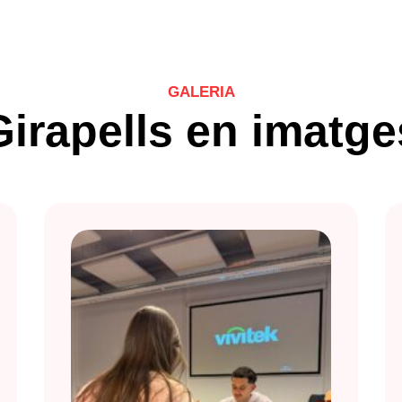
GALERIA
Girapells en imatge