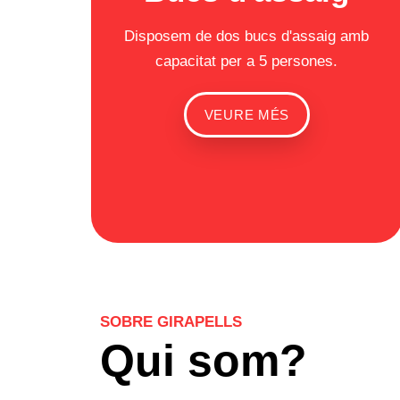
Disposem de dos bucs d'assaig amb
capacitat per a 5 persones.
VEURE MÉS
SOBRE GIRAPELLS
Qui som?