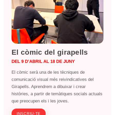
El còmic del girapells
DEL 9 D’ABRIL AL 18 DE JUNY
El còmic serà una de les tècniques de
comunicació visual més reivindicatives del
Girapells. Aprendrem a dibuixar i crear
històries, a partir de temàtiques socials actuals
que preocupen els i les joves.
INSCRIU-TE