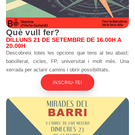
Què vull fer?
DILLUNS 21 DE SETEMBRE DE 16.00H A
20.00H
Descobreix totes les opcions que tens al teu abast:
batxillerat, cicles, FP, universitat i molt més. Una
xerrada per aclarir camins i obrir possibilitats.
INSCRIU-TE!