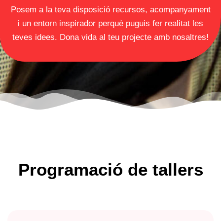
Posem a la teva disposició recursos, acompanyament
i un entorn inspirador perquè puguis fer realitat les
teves idees. Dona vida al teu projecte amb nosaltres!
Programació de tallers