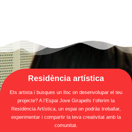
Residència artística
Ets artista i busques un lloc on desenvolupar el teu
projecte? A l’Espai Jove Girapells t’oferim la
Residència Artística, un espai on podràs treballar,
experimentar i compartir la teva creativitat amb la
comunitat.