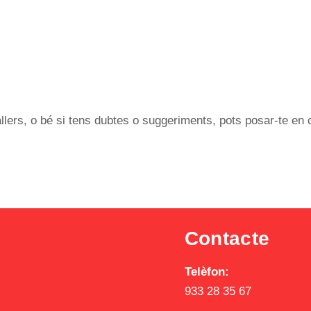
 tallers, o bé si tens dubtes o suggeriments, pots posar-te en
Contacte
Telèfon:
933 28 35 67