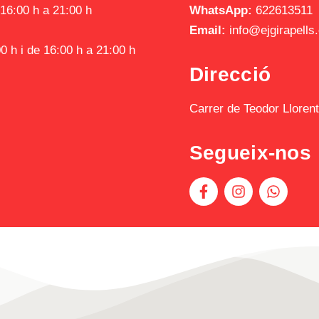
16:00 h a 21:00 h
WhatsApp:
622613511
Email:
info@ejgirapells
0 h i de 16:00 h a 21:00 h
Direcció
Carrer de Teodor Lloren
Segueix-nos