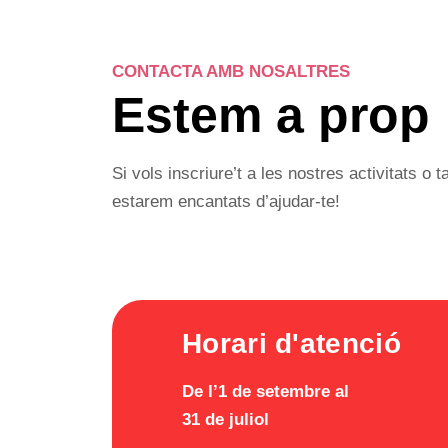
CONTACTA AMB NOSALTRES
Estem a prop
Si vols inscriure’t a les nostres activitats o
estarem encantats d’ajudar-te!
Horari d'atenció
De l’1 de setembre al
31 de juliol