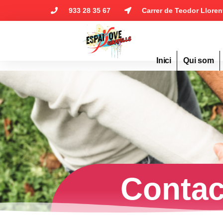
933 28 35 67
Carrer de Teodor Lloren
Inici
Qui som
Contac