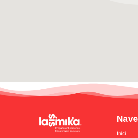
Nave
Inici