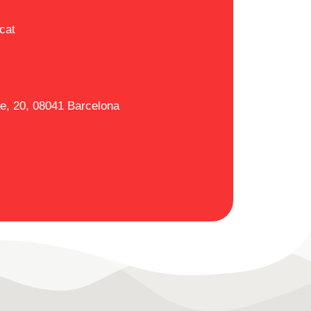
.c
at
te, 20, 08041 Barcelona